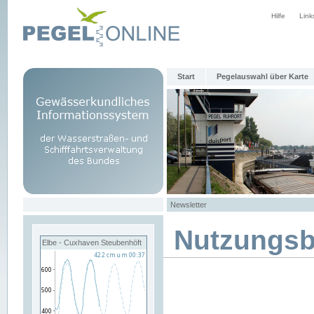
Hilfe
Link
Start
Pegelauswahl über Karte
Newsletter
Nutzungs
Elbe - Cuxhaven Steubenhöft