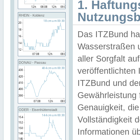
1. Haftun
Nutzungs
RHEIN - Koblenz
Das ITZBund han
Wasserstraßen u
aller Sorgfalt au
DONAU - Passau
veröffentlichte
ITZBund und de
Gewährleistung fü
Genauigkeit, die 
ODER - Eisenhüttenstadt
Vollständigkeit
Informationen 