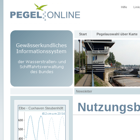
Hilfe
Link
Start
Pegelauswahl über Karte
Newsletter
Nutzungs
Elbe - Cuxhaven Steubenhöft