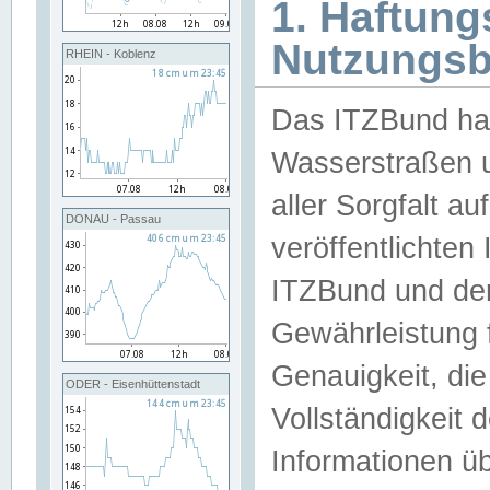
1. Haftun
Nutzungs
RHEIN - Koblenz
Das ITZBund han
Wasserstraßen u
aller Sorgfalt au
DONAU - Passau
veröffentlichte
ITZBund und de
Gewährleistung fü
Genauigkeit, die 
ODER - Eisenhüttenstadt
Vollständigkeit
Informationen 