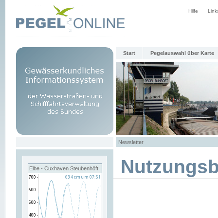
Hilfe
Link
Start
Pegelauswahl über Karte
Newsletter
Nutzungs
Elbe - Cuxhaven Steubenhöft