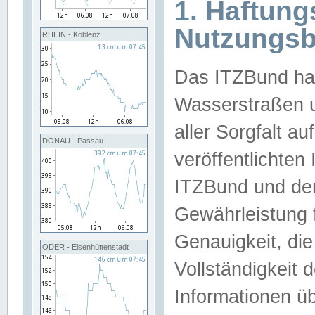
1. Haftun
Nutzungs
RHEIN - Koblenz
Das ITZBund han
Wasserstraßen u
aller Sorgfalt au
DONAU - Passau
veröffentlichte
ITZBund und de
Gewährleistung fü
Genauigkeit, die 
ODER - Eisenhüttenstadt
Vollständigkeit
Informationen 