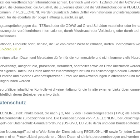
ität der veröffentlichten Informationen achten. Dennoch wird vom ITZBund und der GDWS kein
gkeit, die Genauigkeit, die Aktualität, die Zuverlässigkeit und die Vollständigkeit der in PEG
ommen. In PEGELONLINE werden zusätzlich Daten Dritter von nationalen und internationale
igt, für die ebenfalls der obige Haftungsausschluss gilt.
ngsansprüche gegen das ITZBund oder die GDWS auf Grund Schäden materieller oder immater
utzung der veröffentlichten Informationen, durch Missbrauch der Verbindung oder durch tec
schlossen.
mationen, Produkte oder Dienste, die Sie von dieser Website erhalten, dürfen übernommen we
->Zero-2.0
↗
reitgestellten Daten und Metadaten dürfen für die kommerzielle und nicht kommerzielle Nut
ervielfältigt, ausgedruckt, präsentiert, verändert, bearbeitet sowie an Dritte übermittelt werde
mit eigenen Daten und Daten Anderer zusammengeführt und zu selbständigen neuen Datens
in interne und externe Geschäftsprozesse, Produkte und Anwendungen in öffentlichen und nic
eingebunden werden
sorgfältiger inhaltlicher Kontrolle wird keine Haftung für die Inhalte externer Links übernomme
ließlich deren Betreiber verantwortlich.
Datenschutz
ONLINE stellt Inhalte bereit, die nach § 2, Abs. 2 des Telemediengesetzes (TMG) als Teled
s Mediendienste zu bezeichnen sind. Die Dienstleistungen von PEGELONLINE berücksichtigen
egeln der Datenschutz-Grundverordnung (DS-GVO, EU 2016 /679) und dem Bundesdatensc
eden Nutzerzugriff auf eine Web-Seite der Dienstleistung PEGELONLINE sowie für jeden Dat
en in einer Protokolldatei gespeichert. Diese Daten sind nicht personenbezogen und werden a