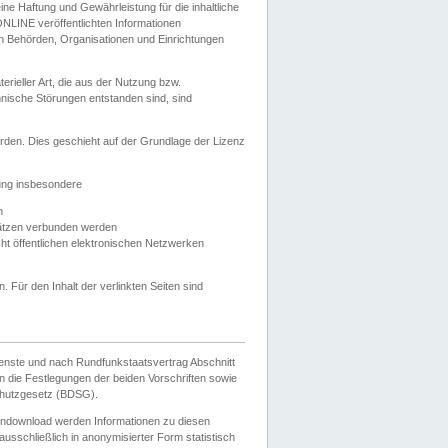
e Haftung und Gewährleistung für die inhaltliche
ELONLINE veröffentlichten Informationen
n Behörden, Organisationen und Einrichtungen
ieller Art, die aus der Nutzung bzw.
hnische Störungen entstanden sind, sind
rden. Dies geschieht auf der Grundlage der Lizenz
zung insbesondere
n
ätzen verbunden werden
ht öffentlichen elektronischen Netzwerken
n. Für den Inhalt der verlinkten Seiten sind
ienste und nach Rundfunkstaatsvertrag Abschnitt
 die Festlegungen der beiden Vorschriften sowie
hutzgesetz (BDSG).
endownload werden Informationen zu diesen
usschließlich in anonymisierter Form statistisch