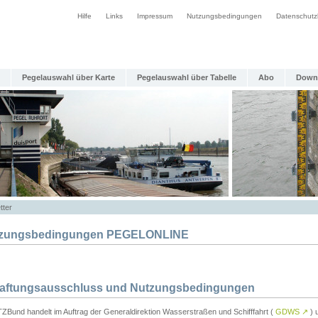
Hilfe
Links
Impressum
Nutzungsbedingungen
Datenschutz
Pegelauswahl über Karte
Pegelauswahl über Tabelle
Abo
Down
tter
zungsbedingungen PEGELONLINE
Haftungsausschluss und Nutzungsbedingungen
TZBund handelt im Auftrag der Generaldirektion Wasserstraßen und Schifffahrt (
GDWS
↗
) u