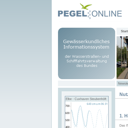
Start
Newsle
Nut
Elbe - Cuxhaven Steubenhöft
1. 
Das I