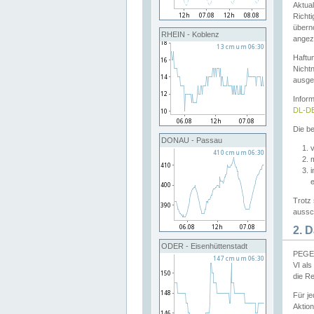
Aktual
Richti
übern
RHEIN - Koblenz
angeze
Haftu
Nichtn
ausge
Infor
DL-DE
Die be
DONAU - Passau
v
Trotz 
aussch
2. 
ODER - Eisenhüttenstadt
PEGEL
VI al
die R
Für j
Aktion