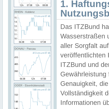
1. Haftun
Nutzungs
RHEIN - Koblenz
Das ITZBund han
Wasserstraßen u
aller Sorgfalt au
DONAU - Passau
veröffentlichte
ITZBund und de
Gewährleistung fü
Genauigkeit, die 
ODER - Eisenhüttenstadt
Vollständigkeit
Informationen 