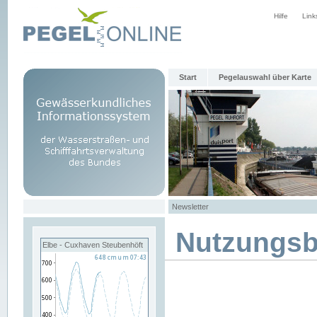
Hilfe
Link
Start
Pegelauswahl über Karte
Newsletter
Nutzungs
Elbe - Cuxhaven Steubenhöft