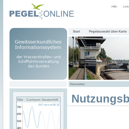
Hilfe
Link
Start
Pegelauswahl über Karte
Newsletter
Nutzungs
Elbe - Cuxhaven Steubenhöft