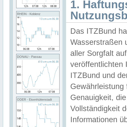
1. Haftun
Nutzungs
RHEIN - Koblenz
Das ITZBund han
Wasserstraßen u
aller Sorgfalt au
DONAU - Passau
veröffentlichte
ITZBund und de
Gewährleistung fü
Genauigkeit, die 
ODER - Eisenhüttenstadt
Vollständigkeit
Informationen 