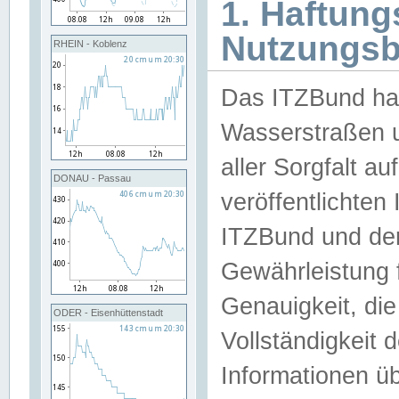
1. Haftun
Nutzungs
RHEIN - Koblenz
Das ITZBund han
Wasserstraßen u
aller Sorgfalt au
DONAU - Passau
veröffentlichte
ITZBund und de
Gewährleistung fü
Genauigkeit, die 
ODER - Eisenhüttenstadt
Vollständigkeit
Informationen 