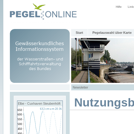
Hilfe
Link
Start
Pegelauswahl über Karte
Newsletter
Nutzungs
Elbe - Cuxhaven Steubenhöft