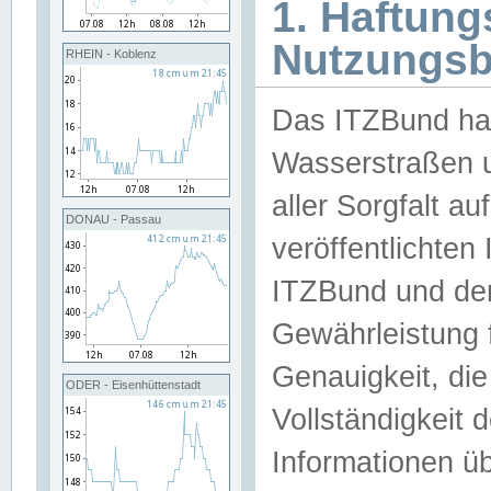
1. Haftun
Nutzungs
RHEIN - Koblenz
Das ITZBund han
Wasserstraßen u
aller Sorgfalt au
DONAU - Passau
veröffentlichte
ITZBund und de
Gewährleistung fü
Genauigkeit, die 
ODER - Eisenhüttenstadt
Vollständigkeit
Informationen 