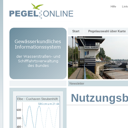
Hilfe
Link
Start
Pegelauswahl über Karte
Newsletter
Nutzungs
Elbe - Cuxhaven Steubenhöft