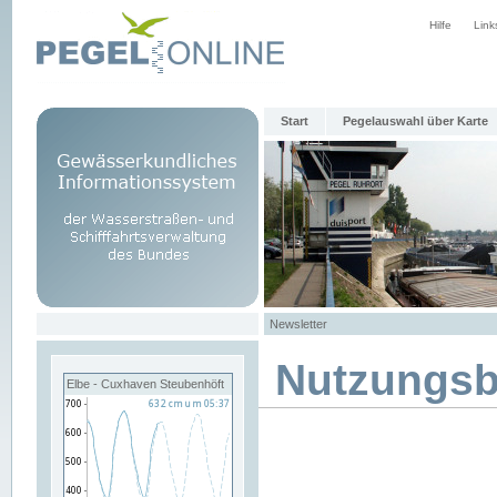
Hilfe
Link
Start
Pegelauswahl über Karte
Newsletter
Nutzungs
Elbe - Cuxhaven Steubenhöft