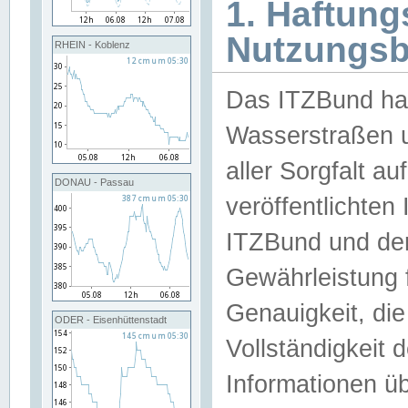
1. Haftun
Nutzungs
RHEIN - Koblenz
Das ITZBund han
Wasserstraßen u
aller Sorgfalt au
DONAU - Passau
veröffentlichte
ITZBund und de
Gewährleistung fü
Genauigkeit, die 
ODER - Eisenhüttenstadt
Vollständigkeit
Informationen 