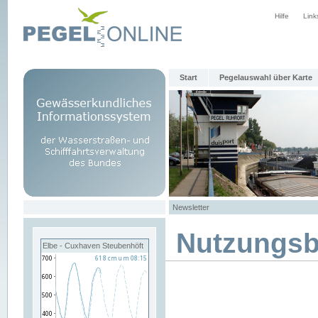
Hilfe
Link
Start
Pegelauswahl über Karte
Newsletter
Nutzungs
Elbe - Cuxhaven Steubenhöft