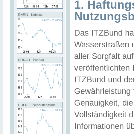
1. Haftun
Nutzungs
RHEIN - Koblenz
Das ITZBund han
Wasserstraßen u
aller Sorgfalt au
DONAU - Passau
veröffentlichte
ITZBund und de
Gewährleistung fü
Genauigkeit, die 
ODER - Eisenhüttenstadt
Vollständigkeit
Informationen 