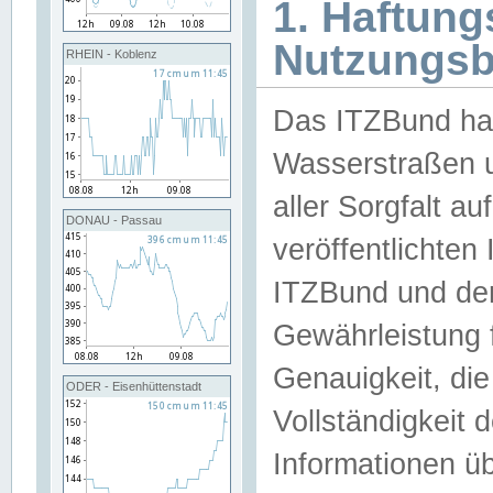
1. Haftun
Nutzungs
RHEIN - Koblenz
Das ITZBund han
Wasserstraßen u
aller Sorgfalt au
DONAU - Passau
veröffentlichte
ITZBund und de
Gewährleistung fü
Genauigkeit, die 
ODER - Eisenhüttenstadt
Vollständigkeit
Informationen 