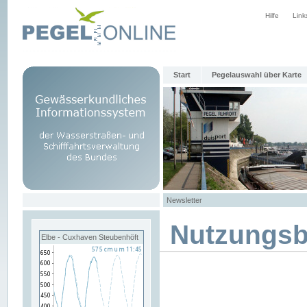
Hilfe
Link
Start
Pegelauswahl über Karte
Newsletter
Nutzungs
Elbe - Cuxhaven Steubenhöft