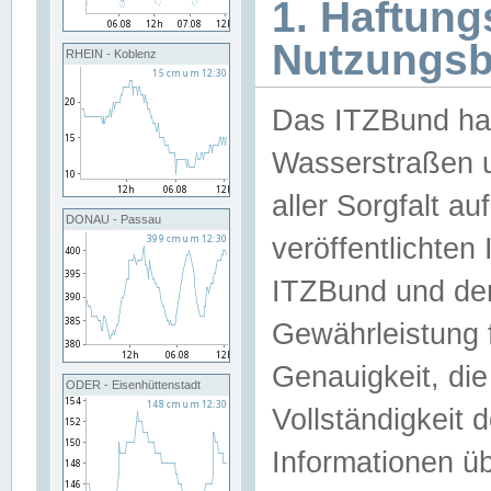
1. Haftun
Nutzungs
RHEIN - Koblenz
Das ITZBund han
Wasserstraßen u
aller Sorgfalt au
DONAU - Passau
veröffentlichte
ITZBund und de
Gewährleistung fü
Genauigkeit, die 
ODER - Eisenhüttenstadt
Vollständigkeit
Informationen 