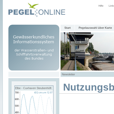
Hilfe
Link
Start
Pegelauswahl über Karte
Newsletter
Nutzungs
Elbe - Cuxhaven Steubenhöft