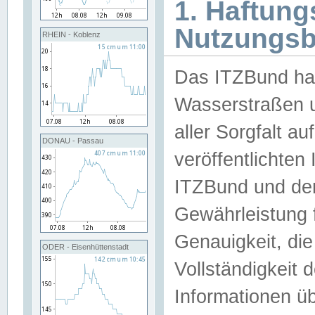
1. Haftun
Nutzungs
RHEIN - Koblenz
Das ITZBund han
Wasserstraßen u
aller Sorgfalt au
DONAU - Passau
veröffentlichte
ITZBund und de
Gewährleistung fü
Genauigkeit, die 
ODER - Eisenhüttenstadt
Vollständigkeit
Informationen 