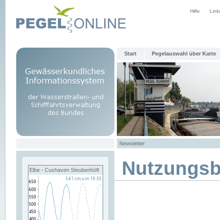
Hilfe
Link
Start
Pegelauswahl über Karte
Newsletter
Nutzungs
Elbe - Cuxhaven Steubenhöft