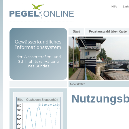
Hilfe
Link
Start
Pegelauswahl über Karte
Newsletter
Nutzungs
Elbe - Cuxhaven Steubenhöft