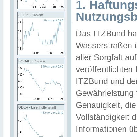
1. Haftun
Nutzungs
RHEIN - Koblenz
Das ITZBund han
Wasserstraßen u
aller Sorgfalt au
DONAU - Passau
veröffentlichte
ITZBund und de
Gewährleistung fü
Genauigkeit, die 
ODER - Eisenhüttenstadt
Vollständigkeit
Informationen 