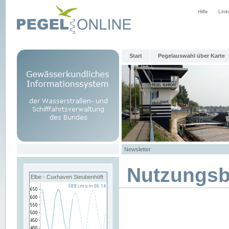
Hilfe
Link
Start
Pegelauswahl über Karte
Newsletter
Nutzungs
Elbe - Cuxhaven Steubenhöft