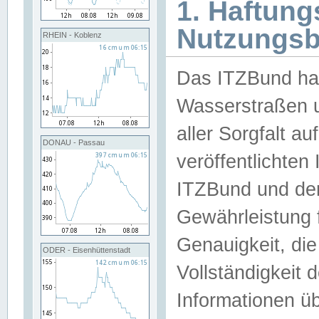
1. Haftun
Nutzungs
RHEIN - Koblenz
Das ITZBund han
Wasserstraßen u
aller Sorgfalt au
DONAU - Passau
veröffentlichte
ITZBund und de
Gewährleistung fü
Genauigkeit, die 
ODER - Eisenhüttenstadt
Vollständigkeit
Informationen 