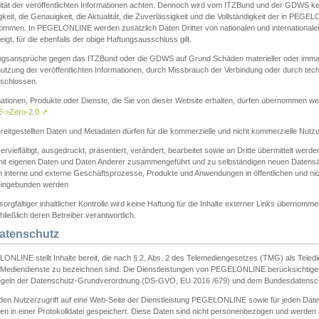
ität der veröffentlichten Informationen achten. Dennoch wird vom ITZBund und der GDWS kein
gkeit, die Genauigkeit, die Aktualität, die Zuverlässigkeit und die Vollständigkeit der in PEG
ommen. In PEGELONLINE werden zusätzlich Daten Dritter von nationalen und internationale
igt, für die ebenfalls der obige Haftungsausschluss gilt.
ngsansprüche gegen das ITZBund oder die GDWS auf Grund Schäden materieller oder immater
utzung der veröffentlichten Informationen, durch Missbrauch der Verbindung oder durch tec
schlossen.
mationen, Produkte oder Dienste, die Sie von dieser Website erhalten, dürfen übernommen we
->Zero-2.0
↗
reitgestellten Daten und Metadaten dürfen für die kommerzielle und nicht kommerzielle Nut
ervielfältigt, ausgedruckt, präsentiert, verändert, bearbeitet sowie an Dritte übermittelt werde
mit eigenen Daten und Daten Anderer zusammengeführt und zu selbständigen neuen Datens
in interne und externe Geschäftsprozesse, Produkte und Anwendungen in öffentlichen und nic
eingebunden werden
sorgfältiger inhaltlicher Kontrolle wird keine Haftung für die Inhalte externer Links übernomme
ließlich deren Betreiber verantwortlich.
Datenschutz
ONLINE stellt Inhalte bereit, die nach § 2, Abs. 2 des Telemediengesetzes (TMG) als Teled
s Mediendienste zu bezeichnen sind. Die Dienstleistungen von PEGELONLINE berücksichtigen
egeln der Datenschutz-Grundverordnung (DS-GVO, EU 2016 /679) und dem Bundesdatensc
eden Nutzerzugriff auf eine Web-Seite der Dienstleistung PEGELONLINE sowie für jeden Dat
en in einer Protokolldatei gespeichert. Diese Daten sind nicht personenbezogen und werden a