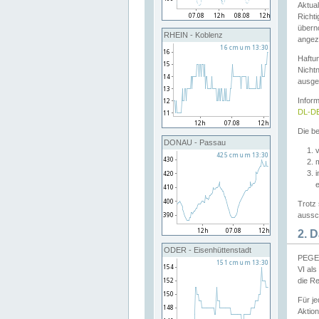
Aktual
Richti
übern
RHEIN - Koblenz
angeze
Haftu
Nichtn
ausge
Infor
DL-DE
Die be
DONAU - Passau
v
Trotz 
aussch
2. 
ODER - Eisenhüttenstadt
PEGEL
VI al
die R
Für j
Aktion