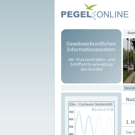
Start
Newsle
Nut
Elbe - Cuxhaven Steubenhöft
1. 
Das I