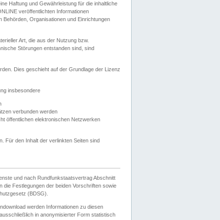
e Haftung und Gewährleistung für die inhaltliche
ELONLINE veröffentlichten Informationen
n Behörden, Organisationen und Einrichtungen
ieller Art, die aus der Nutzung bzw.
hnische Störungen entstanden sind, sind
rden. Dies geschieht auf der Grundlage der Lizenz
zung insbesondere
n
ätzen verbunden werden
ht öffentlichen elektronischen Netzwerken
n. Für den Inhalt der verlinkten Seiten sind
ienste und nach Rundfunkstaatsvertrag Abschnitt
 die Festlegungen der beiden Vorschriften sowie
hutzgesetz (BDSG).
endownload werden Informationen zu diesen
usschließlich in anonymisierter Form statistisch