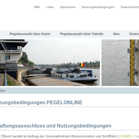
Hilfe
Links
Impressum
Nutzungsbedingungen
Datenschutz
Pegelauswahl über Karte
Pegelauswahl über Tabelle
Abo
Down
tter
zungsbedingungen PEGELONLINE
Haftungsausschluss und Nutzungsbedingungen
TZBund handelt im Auftrag der Generaldirektion Wasserstraßen und Schifffahrt (
GDWS
↗
) u