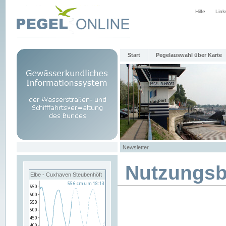
Hilfe
Link
Start
Pegelauswahl über Karte
Newsletter
Nutzungs
Elbe - Cuxhaven Steubenhöft