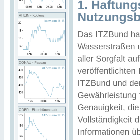
1. Haftun
Nutzungs
RHEIN - Koblenz
Das ITZBund han
Wasserstraßen u
aller Sorgfalt au
DONAU - Passau
veröffentlichte
ITZBund und de
Gewährleistung fü
Genauigkeit, die 
ODER - Eisenhüttenstadt
Vollständigkeit
Informationen 