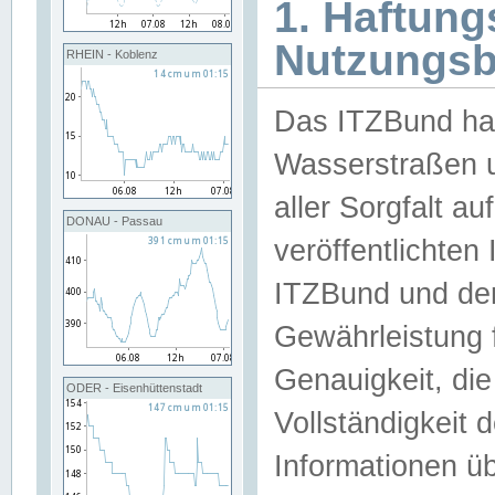
1. Haftun
Nutzungs
RHEIN - Koblenz
Das ITZBund han
Wasserstraßen u
aller Sorgfalt au
DONAU - Passau
veröffentlichte
ITZBund und de
Gewährleistung fü
Genauigkeit, die 
ODER - Eisenhüttenstadt
Vollständigkeit
Informationen 