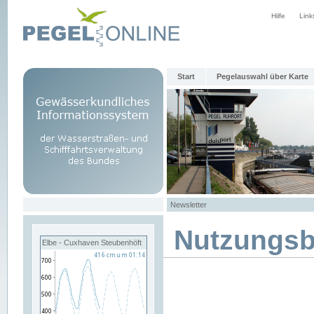
Hilfe
Link
Start
Pegelauswahl über Karte
Newsletter
Nutzungs
Elbe - Cuxhaven Steubenhöft