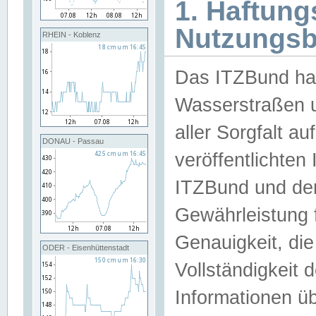
1. Haftun
Nutzungs
RHEIN - Koblenz
Das ITZBund han
Wasserstraßen u
aller Sorgfalt au
DONAU - Passau
veröffentlichte
ITZBund und de
Gewährleistung fü
Genauigkeit, die 
ODER - Eisenhüttenstadt
Vollständigkeit
Informationen 