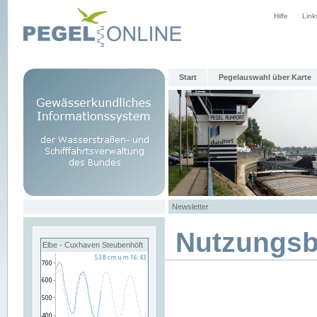
Hilfe
Link
Start
Pegelauswahl über Karte
Newsletter
Nutzungs
Elbe - Cuxhaven Steubenhöft