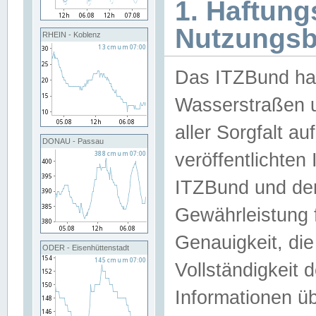
1. Haftun
Nutzungs
RHEIN - Koblenz
Das ITZBund han
Wasserstraßen u
aller Sorgfalt au
DONAU - Passau
veröffentlichte
ITZBund und de
Gewährleistung fü
Genauigkeit, die 
ODER - Eisenhüttenstadt
Vollständigkeit
Informationen 