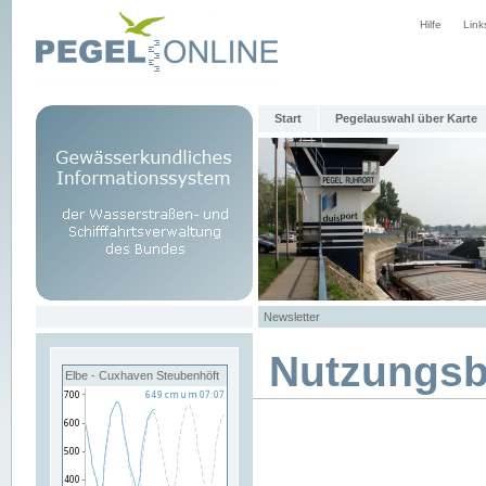
Hilfe
Link
Start
Pegelauswahl über Karte
Newsletter
Nutzungs
Elbe - Cuxhaven Steubenhöft