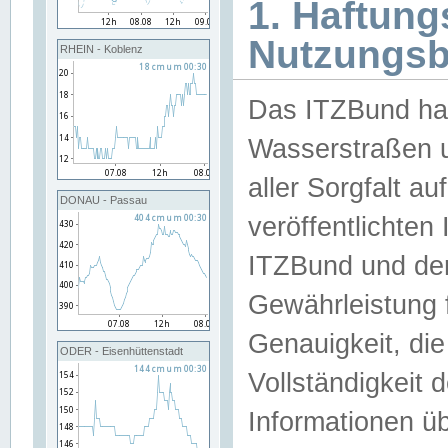
1. Haftun
Nutzungs
RHEIN - Koblenz
Das ITZBund han
Wasserstraßen u
aller Sorgfalt au
DONAU - Passau
veröffentlichte
ITZBund und de
Gewährleistung fü
Genauigkeit, die 
ODER - Eisenhüttenstadt
Vollständigkeit
Informationen 