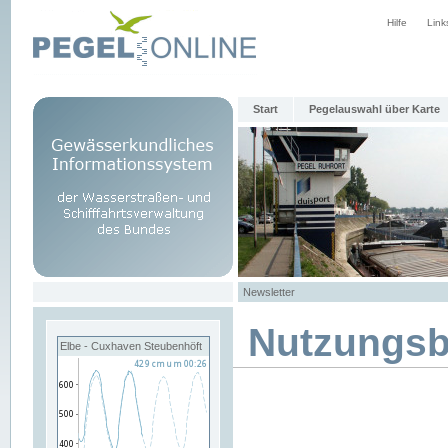
Hilfe
Link
Start
Pegelauswahl über Karte
Newsletter
Nutzungs
Elbe - Cuxhaven Steubenhöft