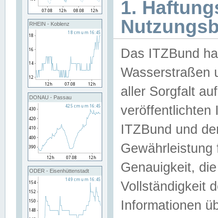
1. Haftun
Nutzungs
RHEIN - Koblenz
Das ITZBund han
Wasserstraßen u
aller Sorgfalt au
DONAU - Passau
veröffentlichte
ITZBund und de
Gewährleistung fü
Genauigkeit, die 
ODER - Eisenhüttenstadt
Vollständigkeit
Informationen 