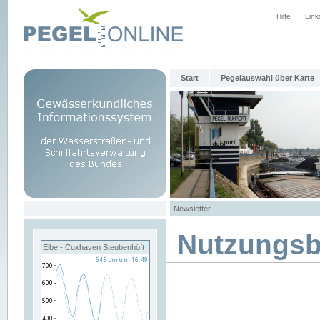
Hilfe
Link
Start
Pegelauswahl über Karte
Newsletter
Nutzungs
Elbe - Cuxhaven Steubenhöft