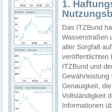
1. Haftun
Nutzungs
RHEIN - Koblenz
Das ITZBund han
Wasserstraßen u
aller Sorgfalt au
DONAU - Passau
veröffentlichte
ITZBund und de
Gewährleistung fü
Genauigkeit, die 
ODER - Eisenhüttenstadt
Vollständigkeit
Informationen 