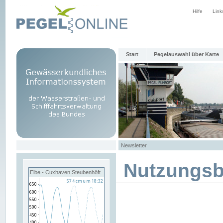
Hilfe
Link
Start
Pegelauswahl über Karte
Newsletter
Nutzungs
Elbe - Cuxhaven Steubenhöft