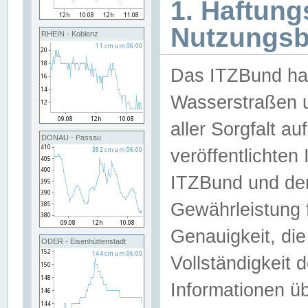
1. Haftun
Nutzungs
RHEIN - Koblenz
Das ITZBund han
Wasserstraßen u
aller Sorgfalt au
DONAU - Passau
veröffentlichte
ITZBund und de
Gewährleistung fü
Genauigkeit, die 
ODER - Eisenhüttenstadt
Vollständigkeit
Informationen 