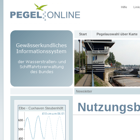
Hilfe
Link
Start
Pegelauswahl über Karte
Newsletter
Nutzungs
Elbe - Cuxhaven Steubenhöft