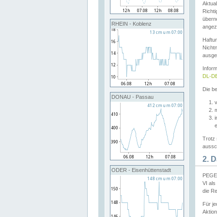
Aktual
Richti
übern
RHEIN - Koblenz
angeze
Haftu
Nichtn
ausge
Infor
DL-DE
Die be
DONAU - Passau
v
Trotz 
aussch
2. 
ODER - Eisenhüttenstadt
PEGEL
VI al
die R
Für j
Aktion