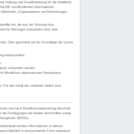
e Haftung und Gewährleistung für die inhaltliche
ELONLINE veröffentlichten Informationen
n Behörden, Organisationen und Einrichtungen
ieller Art, die aus der Nutzung bzw.
hnische Störungen entstanden sind, sind
rden. Dies geschieht auf der Grundlage der Lizenz
zung insbesondere
n
ätzen verbunden werden
ht öffentlichen elektronischen Netzwerken
n. Für den Inhalt der verlinkten Seiten sind
ienste und nach Rundfunkstaatsvertrag Abschnitt
 die Festlegungen der beiden Vorschriften sowie
hutzgesetz (BDSG).
endownload werden Informationen zu diesen
usschließlich in anonymisierter Form statistisch