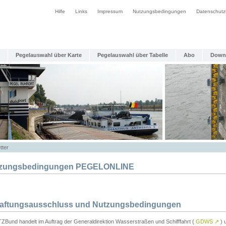
Hilfe
Links
Impressum
Nutzungsbedingungen
Datenschutz
Pegelauswahl über Karte
Pegelauswahl über Tabelle
Abo
Down
tter
zungsbedingungen PEGELONLINE
Haftungsausschluss und Nutzungsbedingungen
TZBund handelt im Auftrag der Generaldirektion Wasserstraßen und Schifffahrt (
GDWS
↗
) u