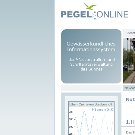
Start
Newsle
Nut
Elbe - Cuxhaven Steubenhöft
1. 
Das I