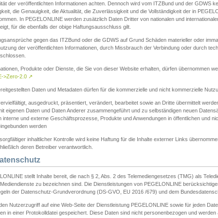
ität der veröffentlichten Informationen achten. Dennoch wird vom ITZBund und der GDWS kein
gkeit, die Genauigkeit, die Aktualität, die Zuverlässigkeit und die Vollständigkeit der in PEG
ommen. In PEGELONLINE werden zusätzlich Daten Dritter von nationalen und internationale
igt, für die ebenfalls der obige Haftungsausschluss gilt.
ngsansprüche gegen das ITZBund oder die GDWS auf Grund Schäden materieller oder immater
utzung der veröffentlichten Informationen, durch Missbrauch der Verbindung oder durch tec
schlossen.
mationen, Produkte oder Dienste, die Sie von dieser Website erhalten, dürfen übernommen we
->Zero-2.0
↗
reitgestellten Daten und Metadaten dürfen für die kommerzielle und nicht kommerzielle Nut
ervielfältigt, ausgedruckt, präsentiert, verändert, bearbeitet sowie an Dritte übermittelt werde
mit eigenen Daten und Daten Anderer zusammengeführt und zu selbständigen neuen Datens
in interne und externe Geschäftsprozesse, Produkte und Anwendungen in öffentlichen und nic
eingebunden werden
sorgfältiger inhaltlicher Kontrolle wird keine Haftung für die Inhalte externer Links übernomme
ließlich deren Betreiber verantwortlich.
Datenschutz
ONLINE stellt Inhalte bereit, die nach § 2, Abs. 2 des Telemediengesetzes (TMG) als Teled
s Mediendienste zu bezeichnen sind. Die Dienstleistungen von PEGELONLINE berücksichtigen
egeln der Datenschutz-Grundverordnung (DS-GVO, EU 2016 /679) und dem Bundesdatensc
eden Nutzerzugriff auf eine Web-Seite der Dienstleistung PEGELONLINE sowie für jeden Dat
en in einer Protokolldatei gespeichert. Diese Daten sind nicht personenbezogen und werden a