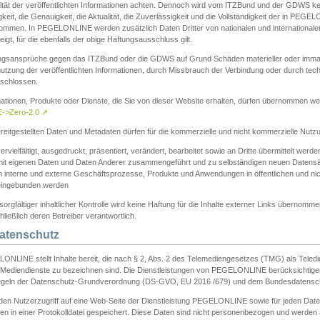
ität der veröffentlichten Informationen achten. Dennoch wird vom ITZBund und der GDWS kein
gkeit, die Genauigkeit, die Aktualität, die Zuverlässigkeit und die Vollständigkeit der in PEG
ommen. In PEGELONLINE werden zusätzlich Daten Dritter von nationalen und internationale
igt, für die ebenfalls der obige Haftungsausschluss gilt.
ngsansprüche gegen das ITZBund oder die GDWS auf Grund Schäden materieller oder immater
utzung der veröffentlichten Informationen, durch Missbrauch der Verbindung oder durch tec
schlossen.
mationen, Produkte oder Dienste, die Sie von dieser Website erhalten, dürfen übernommen we
->Zero-2.0
↗
reitgestellten Daten und Metadaten dürfen für die kommerzielle und nicht kommerzielle Nut
ervielfältigt, ausgedruckt, präsentiert, verändert, bearbeitet sowie an Dritte übermittelt werde
mit eigenen Daten und Daten Anderer zusammengeführt und zu selbständigen neuen Datens
in interne und externe Geschäftsprozesse, Produkte und Anwendungen in öffentlichen und nic
eingebunden werden
sorgfältiger inhaltlicher Kontrolle wird keine Haftung für die Inhalte externer Links übernomme
ließlich deren Betreiber verantwortlich.
Datenschutz
ONLINE stellt Inhalte bereit, die nach § 2, Abs. 2 des Telemediengesetzes (TMG) als Teled
s Mediendienste zu bezeichnen sind. Die Dienstleistungen von PEGELONLINE berücksichtigen
egeln der Datenschutz-Grundverordnung (DS-GVO, EU 2016 /679) und dem Bundesdatensc
eden Nutzerzugriff auf eine Web-Seite der Dienstleistung PEGELONLINE sowie für jeden Dat
en in einer Protokolldatei gespeichert. Diese Daten sind nicht personenbezogen und werden a