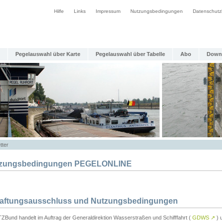
Hilfe
Links
Impressum
Nutzungsbedingungen
Datenschutz
Pegelauswahl über Karte
Pegelauswahl über Tabelle
Abo
Down
tter
zungsbedingungen PEGELONLINE
Haftungsausschluss und Nutzungsbedingungen
TZBund handelt im Auftrag der Generaldirektion Wasserstraßen und Schifffahrt (
GDWS
↗
) u