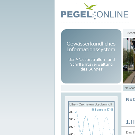
Start
Newsle
Nut
Elbe - Cuxhaven Steubenhöft
1. 
Das I