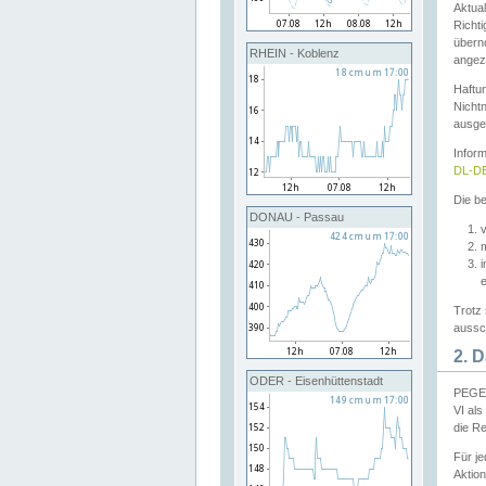
Aktual
Richti
übern
RHEIN - Koblenz
angeze
Haftu
Nichtn
ausge
Infor
DL-DE
Die be
DONAU - Passau
v
Trotz 
aussch
2. 
ODER - Eisenhüttenstadt
PEGEL
VI al
die R
Für j
Aktion