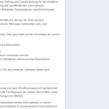
e Haftung und Gewährleistung für die inhaltliche
ELONLINE veröffentlichten Informationen
n Behörden, Organisationen und Einrichtungen
ieller Art, die aus der Nutzung bzw.
hnische Störungen entstanden sind, sind
rden. Dies geschieht auf der Grundlage der Lizenz
zung insbesondere
n
ätzen verbunden werden
ht öffentlichen elektronischen Netzwerken
n. Für den Inhalt der verlinkten Seiten sind
ienste und nach Rundfunkstaatsvertrag Abschnitt
 die Festlegungen der beiden Vorschriften sowie
hutzgesetz (BDSG).
endownload werden Informationen zu diesen
usschließlich in anonymisierter Form statistisch