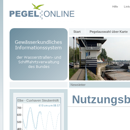
Hilfe
Link
Start
Pegelauswahl über Karte
Newsletter
Nutzungs
Elbe - Cuxhaven Steubenhöft