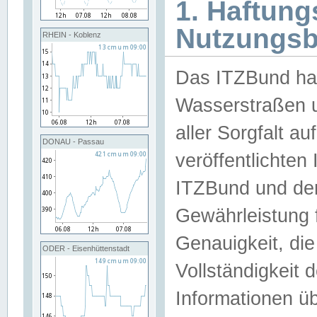
1. Haftun
Nutzungs
RHEIN - Koblenz
Das ITZBund han
Wasserstraßen u
aller Sorgfalt au
DONAU - Passau
veröffentlichte
ITZBund und de
Gewährleistung fü
Genauigkeit, die 
ODER - Eisenhüttenstadt
Vollständigkeit
Informationen 