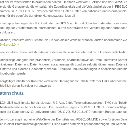
ität der veröffentlichten Informationen achten. Dennoch wird vom ITZBund und der GDWS kein
gkeit, die Genauigkeit, die Aktualität, die Zuverlässigkeit und die Vollständigkeit der in PEG
ommen. In PEGELONLINE werden zusätzlich Daten Dritter von nationalen und internationale
igt, für die ebenfalls der obige Haftungsausschluss gilt.
ngsansprüche gegen das ITZBund oder die GDWS auf Grund Schäden materieller oder immater
utzung der veröffentlichten Informationen, durch Missbrauch der Verbindung oder durch tec
schlossen.
mationen, Produkte oder Dienste, die Sie von dieser Website erhalten, dürfen übernommen we
->Zero-2.0
↗
reitgestellten Daten und Metadaten dürfen für die kommerzielle und nicht kommerzielle Nut
ervielfältigt, ausgedruckt, präsentiert, verändert, bearbeitet sowie an Dritte übermittelt werde
mit eigenen Daten und Daten Anderer zusammengeführt und zu selbständigen neuen Datens
in interne und externe Geschäftsprozesse, Produkte und Anwendungen in öffentlichen und nic
eingebunden werden
sorgfältiger inhaltlicher Kontrolle wird keine Haftung für die Inhalte externer Links übernomme
ließlich deren Betreiber verantwortlich.
Datenschutz
ONLINE stellt Inhalte bereit, die nach § 2, Abs. 2 des Telemediengesetzes (TMG) als Teled
s Mediendienste zu bezeichnen sind. Die Dienstleistungen von PEGELONLINE berücksichtigen
egeln der Datenschutz-Grundverordnung (DS-GVO, EU 2016 /679) und dem Bundesdatensc
eden Nutzerzugriff auf eine Web-Seite der Dienstleistung PEGELONLINE sowie für jeden Dat
en in einer Protokolldatei gespeichert. Diese Daten sind nicht personenbezogen und werden a