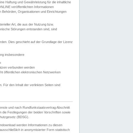
e Haftung und Gewährleistung für die inhaltliche
ELONLINE veröffentlichten Informationen
n Behörden, Organisationen und Einrichtungen
ieller Art, die aus der Nutzung bzw.
hnische Störungen entstanden sind, sind
rden. Dies geschieht auf der Grundlage der Lizenz
zung insbesondere
n
ätzen verbunden werden
ht öffentlichen elektronischen Netzwerken
n. Für den Inhalt der verlinkten Seiten sind
ienste und nach Rundfunkstaatsvertrag Abschnitt
 die Festlegungen der beiden Vorschriften sowie
hutzgesetz (BDSG).
endownload werden Informationen zu diesen
usschließlich in anonymisierter Form statistisch