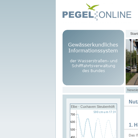
Start
Newsle
Nut
Elbe - Cuxhaven Steubenhöft
1. 
Das I