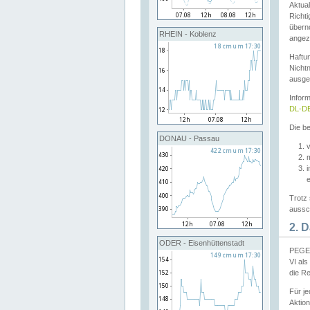
Aktual
Richti
übern
RHEIN - Koblenz
angeze
Haftu
Nichtn
ausge
Infor
DL-DE
Die be
DONAU - Passau
v
Trotz 
aussch
2. 
ODER - Eisenhüttenstadt
PEGEL
VI al
die R
Für j
Aktion