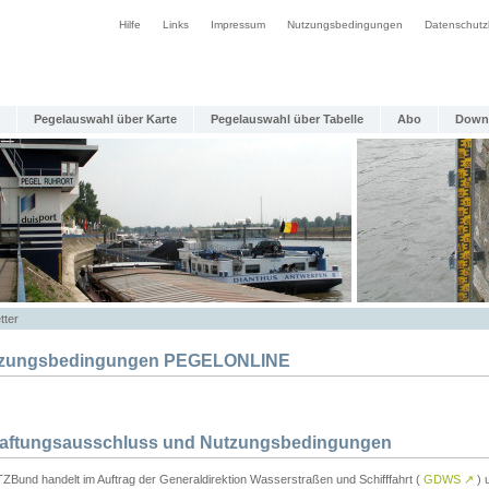
Hilfe
Links
Impressum
Nutzungsbedingungen
Datenschutz
Pegelauswahl über Karte
Pegelauswahl über Tabelle
Abo
Down
tter
zungsbedingungen PEGELONLINE
Haftungsausschluss und Nutzungsbedingungen
TZBund handelt im Auftrag der Generaldirektion Wasserstraßen und Schifffahrt (
GDWS
↗
) u