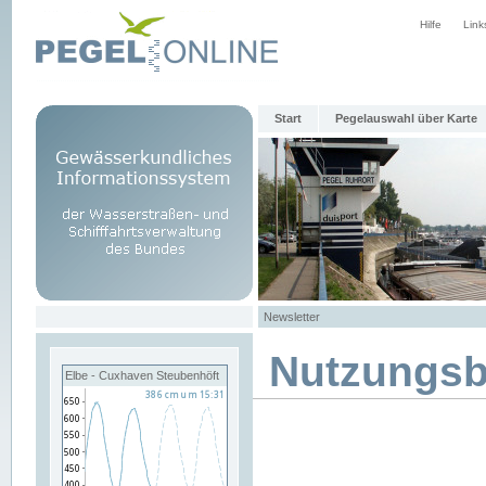
Hilfe
Link
Start
Pegelauswahl über Karte
Newsletter
Nutzungs
Elbe - Cuxhaven Steubenhöft