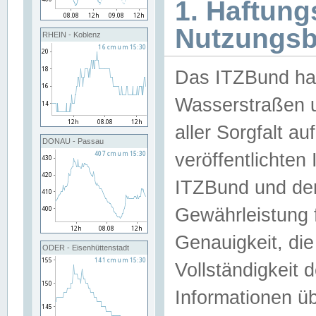
1. Haftun
Nutzungs
RHEIN - Koblenz
Das ITZBund han
Wasserstraßen u
aller Sorgfalt au
DONAU - Passau
veröffentlichte
ITZBund und de
Gewährleistung fü
Genauigkeit, die 
ODER - Eisenhüttenstadt
Vollständigkeit
Informationen 