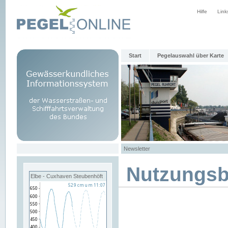
Hilfe
Link
Start
Pegelauswahl über Karte
Newsletter
Nutzungs
Elbe - Cuxhaven Steubenhöft