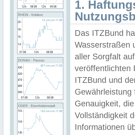
1. Haftun
Nutzungs
RHEIN - Koblenz
Das ITZBund han
Wasserstraßen u
aller Sorgfalt au
DONAU - Passau
veröffentlichte
ITZBund und de
Gewährleistung fü
Genauigkeit, die 
ODER - Eisenhüttenstadt
Vollständigkeit
Informationen 