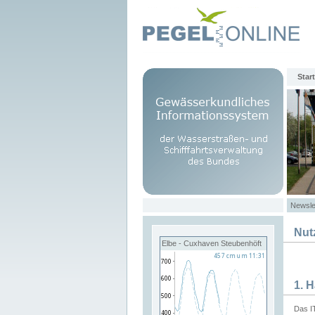
Start
Newsle
Nut
Elbe - Cuxhaven Steubenhöft
1. 
Das I