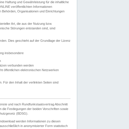
e Haftung und Gewährleistung für die inhaltliche
ELONLINE veröffentlichten Informationen
n Behörden, Organisationen und Einrichtungen
ieller Art, die aus der Nutzung bzw.
hnische Störungen entstanden sind, sind
rden. Dies geschieht auf der Grundlage der Lizenz
zung insbesondere
n
ätzen verbunden werden
ht öffentlichen elektronischen Netzwerken
n. Für den Inhalt der verlinkten Seiten sind
ienste und nach Rundfunkstaatsvertrag Abschnitt
 die Festlegungen der beiden Vorschriften sowie
hutzgesetz (BDSG).
endownload werden Informationen zu diesen
usschließlich in anonymisierter Form statistisch