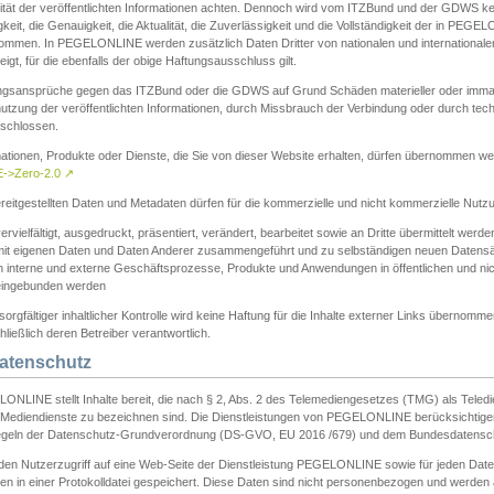
ität der veröffentlichten Informationen achten. Dennoch wird vom ITZBund und der GDWS kein
gkeit, die Genauigkeit, die Aktualität, die Zuverlässigkeit und die Vollständigkeit der in PEG
ommen. In PEGELONLINE werden zusätzlich Daten Dritter von nationalen und internationale
igt, für die ebenfalls der obige Haftungsausschluss gilt.
ngsansprüche gegen das ITZBund oder die GDWS auf Grund Schäden materieller oder immater
utzung der veröffentlichten Informationen, durch Missbrauch der Verbindung oder durch tec
schlossen.
mationen, Produkte oder Dienste, die Sie von dieser Website erhalten, dürfen übernommen we
->Zero-2.0
↗
reitgestellten Daten und Metadaten dürfen für die kommerzielle und nicht kommerzielle Nut
ervielfältigt, ausgedruckt, präsentiert, verändert, bearbeitet sowie an Dritte übermittelt werde
mit eigenen Daten und Daten Anderer zusammengeführt und zu selbständigen neuen Datens
in interne und externe Geschäftsprozesse, Produkte und Anwendungen in öffentlichen und nic
eingebunden werden
sorgfältiger inhaltlicher Kontrolle wird keine Haftung für die Inhalte externer Links übernomme
ließlich deren Betreiber verantwortlich.
Datenschutz
ONLINE stellt Inhalte bereit, die nach § 2, Abs. 2 des Telemediengesetzes (TMG) als Teled
s Mediendienste zu bezeichnen sind. Die Dienstleistungen von PEGELONLINE berücksichtigen
egeln der Datenschutz-Grundverordnung (DS-GVO, EU 2016 /679) und dem Bundesdatensc
eden Nutzerzugriff auf eine Web-Seite der Dienstleistung PEGELONLINE sowie für jeden Dat
en in einer Protokolldatei gespeichert. Diese Daten sind nicht personenbezogen und werden a