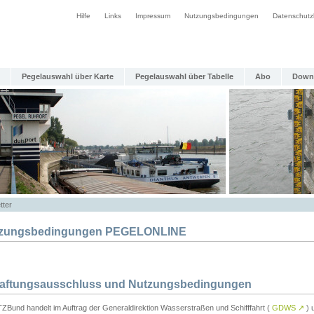
Hilfe
Links
Impressum
Nutzungsbedingungen
Datenschutz
Pegelauswahl über Karte
Pegelauswahl über Tabelle
Abo
Down
tter
zungsbedingungen PEGELONLINE
Haftungsausschluss und Nutzungsbedingungen
TZBund handelt im Auftrag der Generaldirektion Wasserstraßen und Schifffahrt (
GDWS
↗
) u