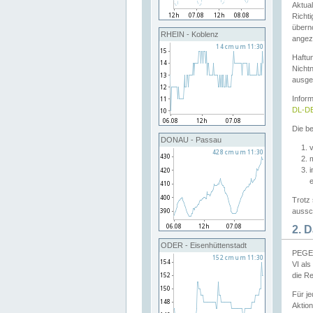
Aktual
Richti
übern
RHEIN - Koblenz
angeze
Haftu
Nichtn
ausge
Infor
DL-DE
Die be
DONAU - Passau
v
Trotz 
aussch
2. 
ODER - Eisenhüttenstadt
PEGEL
VI al
die R
Für j
Aktion