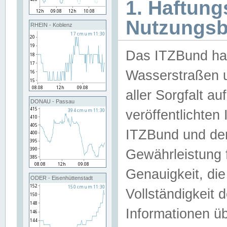
1. Haftun
Nutzungs
RHEIN - Koblenz
Das ITZBund han
Wasserstraßen u
aller Sorgfalt au
DONAU - Passau
veröffentlichte
ITZBund und de
Gewährleistung fü
Genauigkeit, die 
ODER - Eisenhüttenstadt
Vollständigkeit
Informationen 