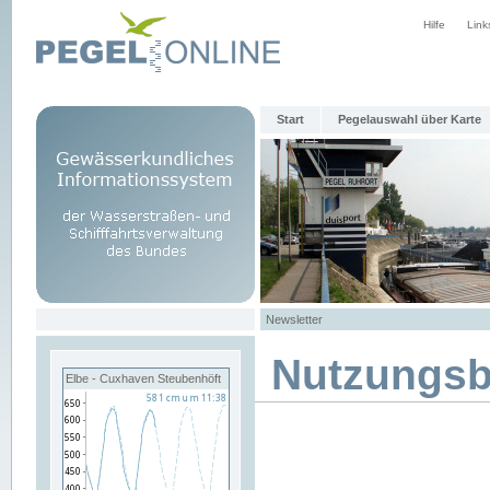
Hilfe
Link
Start
Pegelauswahl über Karte
Newsletter
Nutzungs
Elbe - Cuxhaven Steubenhöft