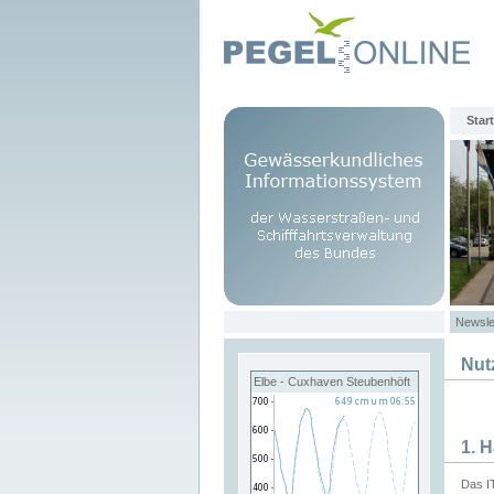
Start
Newsle
Nut
Elbe - Cuxhaven Steubenhöft
1. 
Das I