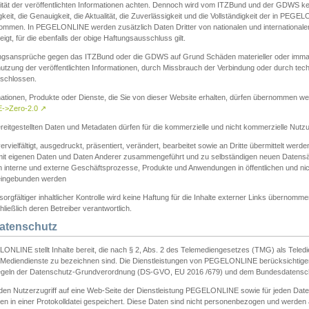
ität der veröffentlichten Informationen achten. Dennoch wird vom ITZBund und der GDWS kein
gkeit, die Genauigkeit, die Aktualität, die Zuverlässigkeit und die Vollständigkeit der in PEG
ommen. In PEGELONLINE werden zusätzlich Daten Dritter von nationalen und internationale
igt, für die ebenfalls der obige Haftungsausschluss gilt.
ngsansprüche gegen das ITZBund oder die GDWS auf Grund Schäden materieller oder immater
utzung der veröffentlichten Informationen, durch Missbrauch der Verbindung oder durch tec
schlossen.
mationen, Produkte oder Dienste, die Sie von dieser Website erhalten, dürfen übernommen we
->Zero-2.0
↗
reitgestellten Daten und Metadaten dürfen für die kommerzielle und nicht kommerzielle Nut
ervielfältigt, ausgedruckt, präsentiert, verändert, bearbeitet sowie an Dritte übermittelt werde
mit eigenen Daten und Daten Anderer zusammengeführt und zu selbständigen neuen Datens
in interne und externe Geschäftsprozesse, Produkte und Anwendungen in öffentlichen und nic
eingebunden werden
sorgfältiger inhaltlicher Kontrolle wird keine Haftung für die Inhalte externer Links übernomme
ließlich deren Betreiber verantwortlich.
Datenschutz
ONLINE stellt Inhalte bereit, die nach § 2, Abs. 2 des Telemediengesetzes (TMG) als Teled
s Mediendienste zu bezeichnen sind. Die Dienstleistungen von PEGELONLINE berücksichtigen
egeln der Datenschutz-Grundverordnung (DS-GVO, EU 2016 /679) und dem Bundesdatensc
eden Nutzerzugriff auf eine Web-Seite der Dienstleistung PEGELONLINE sowie für jeden Dat
en in einer Protokolldatei gespeichert. Diese Daten sind nicht personenbezogen und werden a