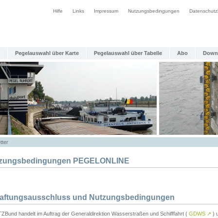
Hilfe
Links
Impressum
Nutzungsbedingungen
Datenschutz
Pegelauswahl über Karte
Pegelauswahl über Tabelle
Abo
Down
tter
zungsbedingungen PEGELONLINE
Haftungsausschluss und Nutzungsbedingungen
TZBund handelt im Auftrag der Generaldirektion Wasserstraßen und Schifffahrt (
GDWS
↗
) u