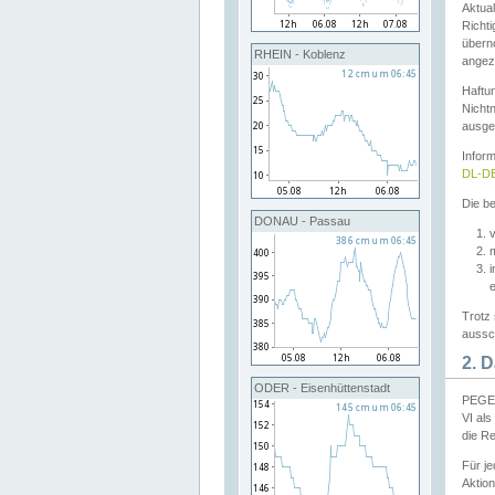
Aktual
Richti
übern
RHEIN - Koblenz
angeze
Haftu
Nichtn
ausge
Infor
DL-DE
Die be
DONAU - Passau
v
Trotz 
aussch
2. 
ODER - Eisenhüttenstadt
PEGEL
VI al
die R
Für j
Aktion