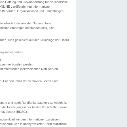
e Haftung und Gewährleistung für die inhaltliche
ELONLINE veröffentlichten Informationen
n Behörden, Organisationen und Einrichtungen
ieller Art, die aus der Nutzung bzw.
hnische Störungen entstanden sind, sind
rden. Dies geschieht auf der Grundlage der Lizenz
zung insbesondere
n
ätzen verbunden werden
ht öffentlichen elektronischen Netzwerken
n. Für den Inhalt der verlinkten Seiten sind
ienste und nach Rundfunkstaatsvertrag Abschnitt
 die Festlegungen der beiden Vorschriften sowie
hutzgesetz (BDSG).
endownload werden Informationen zu diesen
usschließlich in anonymisierter Form statistisch