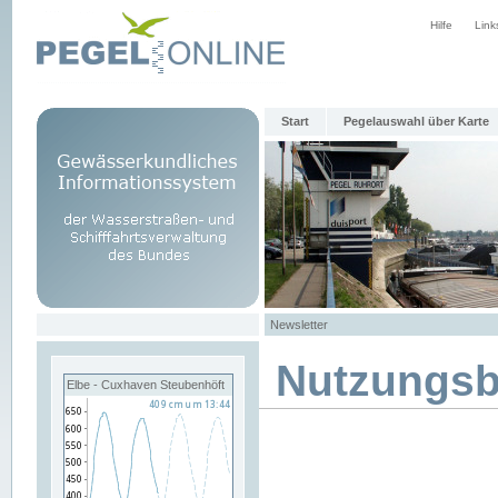
Hilfe
Link
Start
Pegelauswahl über Karte
Newsletter
Nutzungs
Elbe - Cuxhaven Steubenhöft