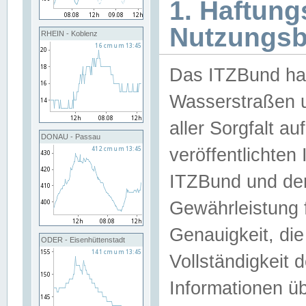
1. Haftun
Nutzungs
RHEIN - Koblenz
Das ITZBund han
Wasserstraßen u
aller Sorgfalt au
DONAU - Passau
veröffentlichte
ITZBund und de
Gewährleistung fü
Genauigkeit, die 
ODER - Eisenhüttenstadt
Vollständigkeit
Informationen 