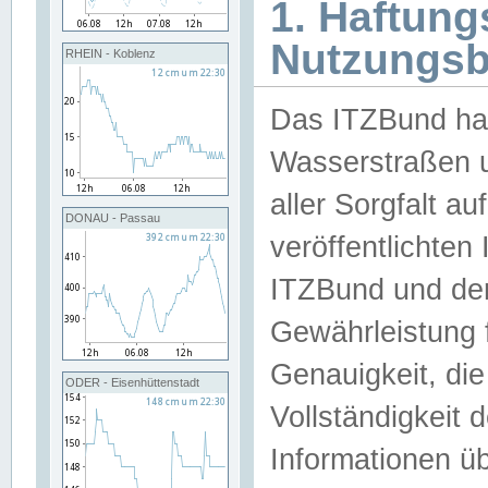
1. Haftun
Nutzungs
RHEIN - Koblenz
Das ITZBund han
Wasserstraßen u
aller Sorgfalt au
DONAU - Passau
veröffentlichte
ITZBund und de
Gewährleistung fü
Genauigkeit, die 
ODER - Eisenhüttenstadt
Vollständigkeit
Informationen 