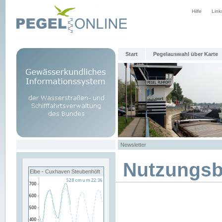
Hilfe
Link
Start
Pegelauswahl über Karte
Newsletter
Nutzungs
Elbe - Cuxhaven Steubenhöft