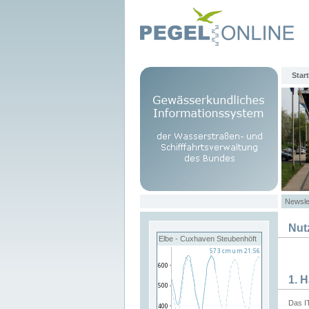
Start
Newsle
Nut
Elbe - Cuxhaven Steubenhöft
1. 
Das I