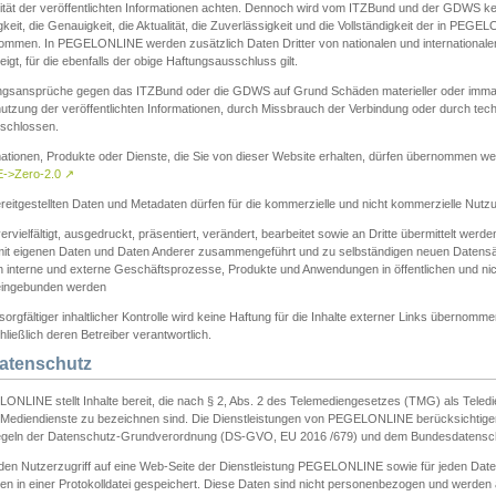
ität der veröffentlichten Informationen achten. Dennoch wird vom ITZBund und der GDWS kein
gkeit, die Genauigkeit, die Aktualität, die Zuverlässigkeit und die Vollständigkeit der in PEG
ommen. In PEGELONLINE werden zusätzlich Daten Dritter von nationalen und internationale
igt, für die ebenfalls der obige Haftungsausschluss gilt.
ngsansprüche gegen das ITZBund oder die GDWS auf Grund Schäden materieller oder immater
utzung der veröffentlichten Informationen, durch Missbrauch der Verbindung oder durch tec
schlossen.
mationen, Produkte oder Dienste, die Sie von dieser Website erhalten, dürfen übernommen we
->Zero-2.0
↗
reitgestellten Daten und Metadaten dürfen für die kommerzielle und nicht kommerzielle Nut
ervielfältigt, ausgedruckt, präsentiert, verändert, bearbeitet sowie an Dritte übermittelt werde
mit eigenen Daten und Daten Anderer zusammengeführt und zu selbständigen neuen Datens
in interne und externe Geschäftsprozesse, Produkte und Anwendungen in öffentlichen und nic
eingebunden werden
sorgfältiger inhaltlicher Kontrolle wird keine Haftung für die Inhalte externer Links übernomme
ließlich deren Betreiber verantwortlich.
Datenschutz
ONLINE stellt Inhalte bereit, die nach § 2, Abs. 2 des Telemediengesetzes (TMG) als Teled
s Mediendienste zu bezeichnen sind. Die Dienstleistungen von PEGELONLINE berücksichtigen
egeln der Datenschutz-Grundverordnung (DS-GVO, EU 2016 /679) und dem Bundesdatensc
eden Nutzerzugriff auf eine Web-Seite der Dienstleistung PEGELONLINE sowie für jeden Dat
en in einer Protokolldatei gespeichert. Diese Daten sind nicht personenbezogen und werden a