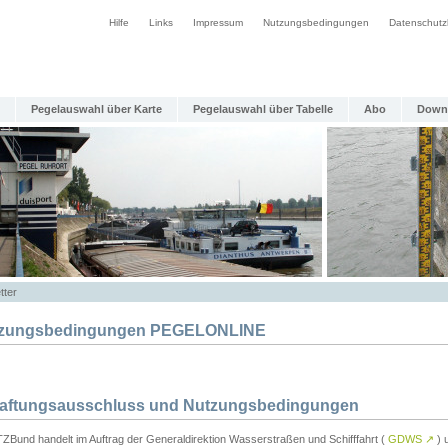
Hilfe
Links
Impressum
Nutzungsbedingungen
Datenschutz
Pegelauswahl über Karte
Pegelauswahl über Tabelle
Abo
Down
tter
zungsbedingungen PEGELONLINE
Haftungsausschluss und Nutzungsbedingungen
TZBund handelt im Auftrag der Generaldirektion Wasserstraßen und Schifffahrt (
GDWS
↗
) u