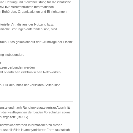
e Haftung und Gewährleistung für die inhaltliche
ELONLINE veröffentlichten Informationen
n Behörden, Organisationen und Einrichtungen
ieller Art, die aus der Nutzung bzw.
hnische Störungen entstanden sind, sind
rden. Dies geschieht auf der Grundlage der Lizenz
zung insbesondere
n
ätzen verbunden werden
ht öffentlichen elektronischen Netzwerken
n. Für den Inhalt der verlinkten Seiten sind
ienste und nach Rundfunkstaatsvertrag Abschnitt
 die Festlegungen der beiden Vorschriften sowie
hutzgesetz (BDSG).
endownload werden Informationen zu diesen
usschließlich in anonymisierter Form statistisch