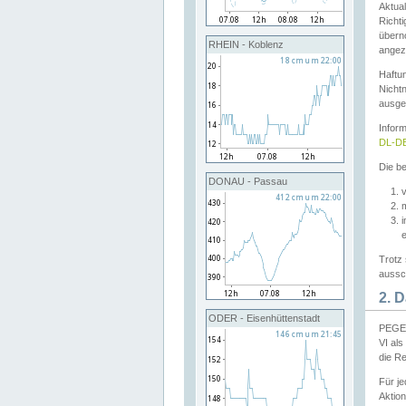
Aktual
Richti
übern
RHEIN - Koblenz
angeze
Haftu
Nichtn
ausge
Infor
DL-DE
Die be
DONAU - Passau
v
Trotz 
aussch
2. 
ODER - Eisenhüttenstadt
PEGEL
VI al
die R
Für j
Aktion