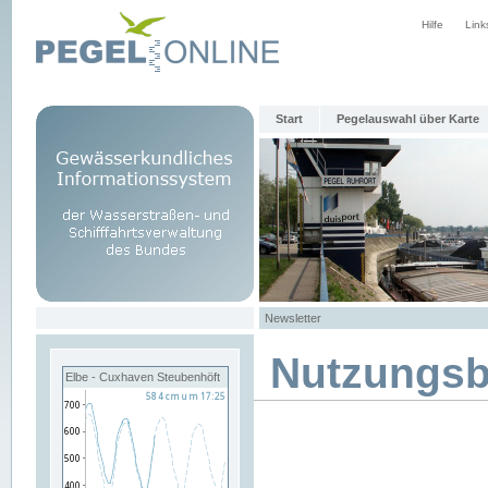
Hilfe
Link
Start
Pegelauswahl über Karte
Newsletter
Nutzungs
Elbe - Cuxhaven Steubenhöft