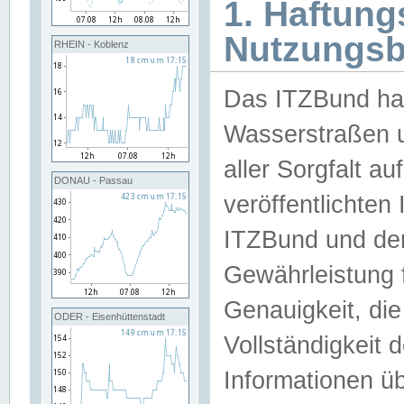
1. Haftun
Nutzungs
RHEIN - Koblenz
Das ITZBund han
Wasserstraßen u
aller Sorgfalt au
DONAU - Passau
veröffentlichte
ITZBund und de
Gewährleistung fü
Genauigkeit, die 
ODER - Eisenhüttenstadt
Vollständigkeit
Informationen 