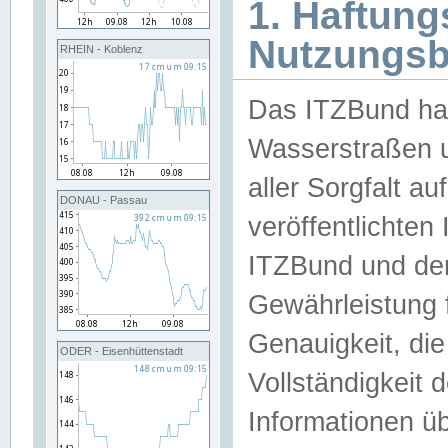
1. Haftun
Nutzungs
RHEIN - Koblenz
Das ITZBund han
Wasserstraßen u
aller Sorgfalt au
DONAU - Passau
veröffentlichte
ITZBund und de
Gewährleistung fü
Genauigkeit, die 
ODER - Eisenhüttenstadt
Vollständigkeit
Informationen 