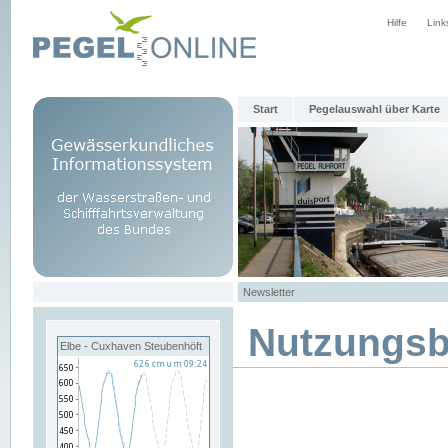
Hilfe
Link
Start
Pegelauswahl über Karte
Newsletter
Nutzungs
Elbe - Cuxhaven Steubenhöft