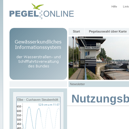
Hilfe
Link
Start
Pegelauswahl über Karte
Newsletter
Nutzungs
Elbe - Cuxhaven Steubenhöft