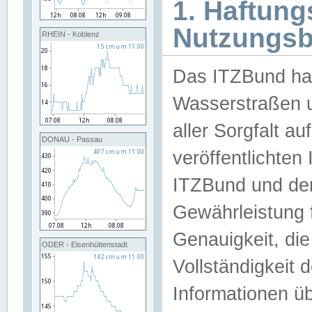
1. Haftun
Nutzungs
RHEIN - Koblenz
Das ITZBund han
Wasserstraßen u
aller Sorgfalt au
DONAU - Passau
veröffentlichte
ITZBund und de
Gewährleistung fü
Genauigkeit, die 
ODER - Eisenhüttenstadt
Vollständigkeit
Informationen 