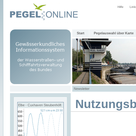
Hilfe
Link
Start
Pegelauswahl über Karte
Newsletter
Nutzungs
Elbe - Cuxhaven Steubenhöft