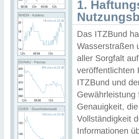
1. Haftun
Nutzungs
RHEIN - Koblenz
Das ITZBund han
Wasserstraßen u
aller Sorgfalt au
DONAU - Passau
veröffentlichte
ITZBund und de
Gewährleistung fü
Genauigkeit, die 
ODER - Eisenhüttenstadt
Vollständigkeit
Informationen 