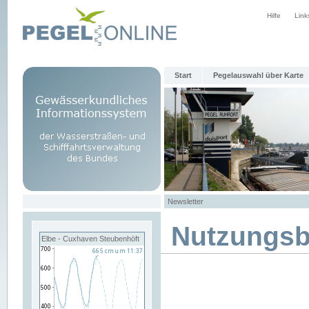
Hilfe
Link
Start
Pegelauswahl über Karte
Newsletter
Nutzungs
Elbe - Cuxhaven Steubenhöft