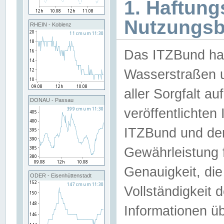
1. Haftun
Nutzungs
RHEIN - Koblenz
Das ITZBund han
Wasserstraßen u
aller Sorgfalt au
DONAU - Passau
veröffentlichte
ITZBund und de
Gewährleistung fü
Genauigkeit, die 
ODER - Eisenhüttenstadt
Vollständigkeit
Informationen 