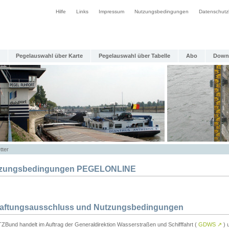
Hilfe
Links
Impressum
Nutzungsbedingungen
Datenschutz
Pegelauswahl über Karte
Pegelauswahl über Tabelle
Abo
Down
tter
zungsbedingungen PEGELONLINE
Haftungsausschluss und Nutzungsbedingungen
TZBund handelt im Auftrag der Generaldirektion Wasserstraßen und Schifffahrt (
GDWS
↗
) u