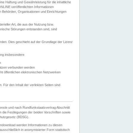
e Haftung und Gewährleistung für die inhaltliche
ELONLINE veröffentlichten Informationen
n Behörden, Organisationen und Einrichtungen
ieller Art, die aus der Nutzung bzw.
hnische Störungen entstanden sind, sind
rden. Dies geschieht auf der Grundlage der Lizenz
zung insbesondere
n
ätzen verbunden werden
ht öffentlichen elektronischen Netzwerken
n. Für den Inhalt der verlinkten Seiten sind
ienste und nach Rundfunkstaatsvertrag Abschnitt
 die Festlegungen der beiden Vorschriften sowie
hutzgesetz (BDSG).
endownload werden Informationen zu diesen
usschließlich in anonymisierter Form statistisch