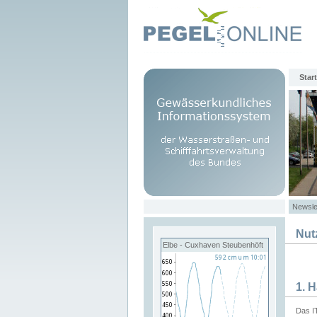
Start
Newsle
Nut
Elbe - Cuxhaven Steubenhöft
1. 
Das I