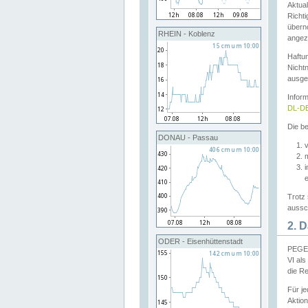
Aktual
Richti
übern
RHEIN - Koblenz
angeze
Haftu
Nichtn
ausge
Infor
DL-DE
Die be
DONAU - Passau
v
Trotz 
aussch
2. 
ODER - Eisenhüttenstadt
PEGEL
VI al
die R
Für j
Aktion