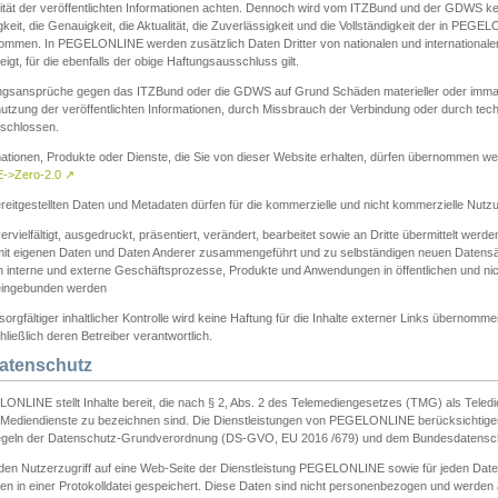
ität der veröffentlichten Informationen achten. Dennoch wird vom ITZBund und der GDWS kein
gkeit, die Genauigkeit, die Aktualität, die Zuverlässigkeit und die Vollständigkeit der in PEG
ommen. In PEGELONLINE werden zusätzlich Daten Dritter von nationalen und internationale
igt, für die ebenfalls der obige Haftungsausschluss gilt.
ngsansprüche gegen das ITZBund oder die GDWS auf Grund Schäden materieller oder immater
utzung der veröffentlichten Informationen, durch Missbrauch der Verbindung oder durch tec
schlossen.
mationen, Produkte oder Dienste, die Sie von dieser Website erhalten, dürfen übernommen we
->Zero-2.0
↗
reitgestellten Daten und Metadaten dürfen für die kommerzielle und nicht kommerzielle Nut
ervielfältigt, ausgedruckt, präsentiert, verändert, bearbeitet sowie an Dritte übermittelt werde
mit eigenen Daten und Daten Anderer zusammengeführt und zu selbständigen neuen Datens
in interne und externe Geschäftsprozesse, Produkte und Anwendungen in öffentlichen und nic
eingebunden werden
sorgfältiger inhaltlicher Kontrolle wird keine Haftung für die Inhalte externer Links übernomme
ließlich deren Betreiber verantwortlich.
Datenschutz
ONLINE stellt Inhalte bereit, die nach § 2, Abs. 2 des Telemediengesetzes (TMG) als Teled
s Mediendienste zu bezeichnen sind. Die Dienstleistungen von PEGELONLINE berücksichtigen
egeln der Datenschutz-Grundverordnung (DS-GVO, EU 2016 /679) und dem Bundesdatensc
eden Nutzerzugriff auf eine Web-Seite der Dienstleistung PEGELONLINE sowie für jeden Dat
en in einer Protokolldatei gespeichert. Diese Daten sind nicht personenbezogen und werden a