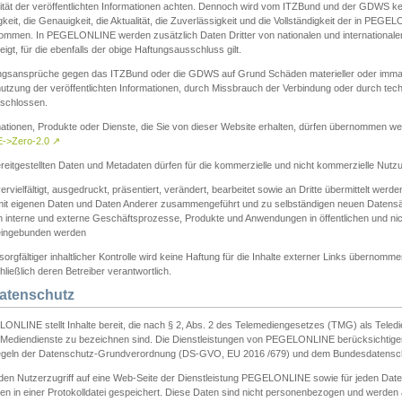
ität der veröffentlichten Informationen achten. Dennoch wird vom ITZBund und der GDWS kein
gkeit, die Genauigkeit, die Aktualität, die Zuverlässigkeit und die Vollständigkeit der in PEG
ommen. In PEGELONLINE werden zusätzlich Daten Dritter von nationalen und internationale
igt, für die ebenfalls der obige Haftungsausschluss gilt.
ngsansprüche gegen das ITZBund oder die GDWS auf Grund Schäden materieller oder immater
utzung der veröffentlichten Informationen, durch Missbrauch der Verbindung oder durch tec
schlossen.
mationen, Produkte oder Dienste, die Sie von dieser Website erhalten, dürfen übernommen we
->Zero-2.0
↗
reitgestellten Daten und Metadaten dürfen für die kommerzielle und nicht kommerzielle Nut
ervielfältigt, ausgedruckt, präsentiert, verändert, bearbeitet sowie an Dritte übermittelt werde
mit eigenen Daten und Daten Anderer zusammengeführt und zu selbständigen neuen Datens
in interne und externe Geschäftsprozesse, Produkte und Anwendungen in öffentlichen und nic
eingebunden werden
sorgfältiger inhaltlicher Kontrolle wird keine Haftung für die Inhalte externer Links übernomme
ließlich deren Betreiber verantwortlich.
Datenschutz
ONLINE stellt Inhalte bereit, die nach § 2, Abs. 2 des Telemediengesetzes (TMG) als Teled
s Mediendienste zu bezeichnen sind. Die Dienstleistungen von PEGELONLINE berücksichtigen
egeln der Datenschutz-Grundverordnung (DS-GVO, EU 2016 /679) und dem Bundesdatensc
eden Nutzerzugriff auf eine Web-Seite der Dienstleistung PEGELONLINE sowie für jeden Dat
en in einer Protokolldatei gespeichert. Diese Daten sind nicht personenbezogen und werden a