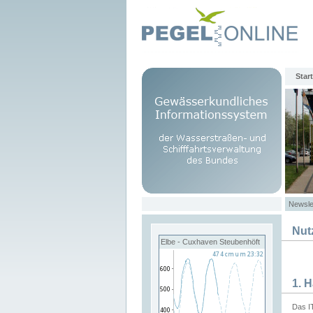
Start
Newsle
Nut
Elbe - Cuxhaven Steubenhöft
1. 
Das I