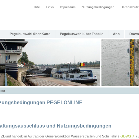
Hilfe
Links
Impressum
Nutzungsbedingungen
Datenschutz
Pegelauswahl über Karte
Pegelauswahl über Tabelle
Abo
Down
tter
zungsbedingungen PEGELONLINE
Haftungsausschluss und Nutzungsbedingungen
TZBund handelt im Auftrag der Generaldirektion Wasserstraßen und Schifffahrt (
GDWS
↗
) u