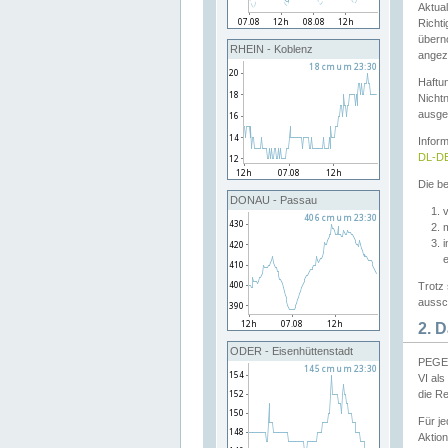
Aktual
Richti
übern
RHEIN - Koblenz
angeze
Haftu
Nichtn
ausge
Infor
DL-DE
Die be
DONAU - Passau
v
Trotz 
aussch
2. 
ODER - Eisenhüttenstadt
PEGEL
VI al
die R
Für j
Aktion