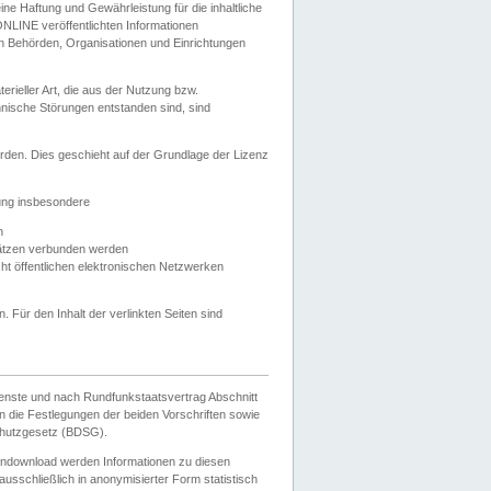
e Haftung und Gewährleistung für die inhaltliche
ELONLINE veröffentlichten Informationen
n Behörden, Organisationen und Einrichtungen
ieller Art, die aus der Nutzung bzw.
hnische Störungen entstanden sind, sind
rden. Dies geschieht auf der Grundlage der Lizenz
zung insbesondere
n
ätzen verbunden werden
ht öffentlichen elektronischen Netzwerken
n. Für den Inhalt der verlinkten Seiten sind
ienste und nach Rundfunkstaatsvertrag Abschnitt
 die Festlegungen der beiden Vorschriften sowie
hutzgesetz (BDSG).
endownload werden Informationen zu diesen
usschließlich in anonymisierter Form statistisch