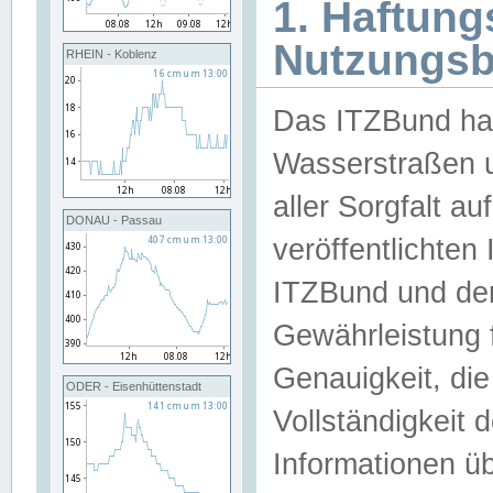
1. Haftun
Nutzungs
RHEIN - Koblenz
Das ITZBund han
Wasserstraßen u
aller Sorgfalt au
DONAU - Passau
veröffentlichte
ITZBund und de
Gewährleistung fü
Genauigkeit, die 
ODER - Eisenhüttenstadt
Vollständigkeit
Informationen 