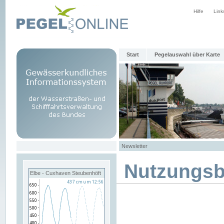
Hilfe
Link
Start
Pegelauswahl über Karte
Newsletter
Nutzungs
Elbe - Cuxhaven Steubenhöft