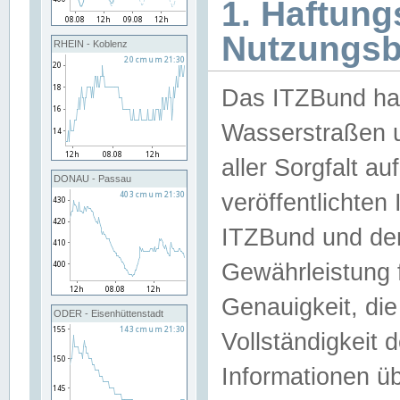
1. Haftun
Nutzungs
RHEIN - Koblenz
Das ITZBund han
Wasserstraßen u
aller Sorgfalt au
DONAU - Passau
veröffentlichte
ITZBund und de
Gewährleistung fü
Genauigkeit, die 
ODER - Eisenhüttenstadt
Vollständigkeit
Informationen 