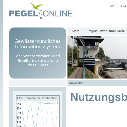
Hilfe
Link
Start
Pegelauswahl über Karte
Newsletter
Nutzungs
Elbe - Cuxhaven Steubenhöft