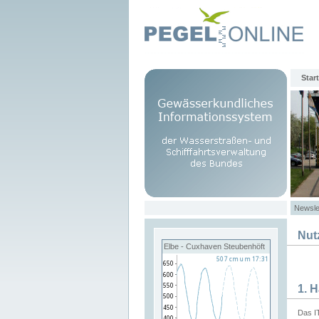
Start
Newsle
Nut
Elbe - Cuxhaven Steubenhöft
1. 
Das I