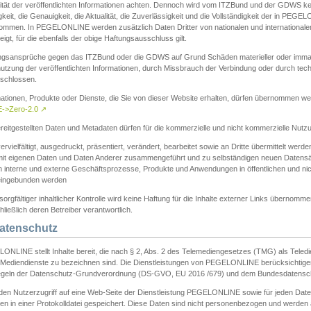
ität der veröffentlichten Informationen achten. Dennoch wird vom ITZBund und der GDWS kein
gkeit, die Genauigkeit, die Aktualität, die Zuverlässigkeit und die Vollständigkeit der in PEG
ommen. In PEGELONLINE werden zusätzlich Daten Dritter von nationalen und internationale
igt, für die ebenfalls der obige Haftungsausschluss gilt.
ngsansprüche gegen das ITZBund oder die GDWS auf Grund Schäden materieller oder immater
utzung der veröffentlichten Informationen, durch Missbrauch der Verbindung oder durch tec
schlossen.
mationen, Produkte oder Dienste, die Sie von dieser Website erhalten, dürfen übernommen we
->Zero-2.0
↗
reitgestellten Daten und Metadaten dürfen für die kommerzielle und nicht kommerzielle Nut
ervielfältigt, ausgedruckt, präsentiert, verändert, bearbeitet sowie an Dritte übermittelt werde
mit eigenen Daten und Daten Anderer zusammengeführt und zu selbständigen neuen Datens
in interne und externe Geschäftsprozesse, Produkte und Anwendungen in öffentlichen und nic
eingebunden werden
sorgfältiger inhaltlicher Kontrolle wird keine Haftung für die Inhalte externer Links übernomme
ließlich deren Betreiber verantwortlich.
Datenschutz
ONLINE stellt Inhalte bereit, die nach § 2, Abs. 2 des Telemediengesetzes (TMG) als Teled
s Mediendienste zu bezeichnen sind. Die Dienstleistungen von PEGELONLINE berücksichtigen
egeln der Datenschutz-Grundverordnung (DS-GVO, EU 2016 /679) und dem Bundesdatensc
eden Nutzerzugriff auf eine Web-Seite der Dienstleistung PEGELONLINE sowie für jeden Dat
en in einer Protokolldatei gespeichert. Diese Daten sind nicht personenbezogen und werden a