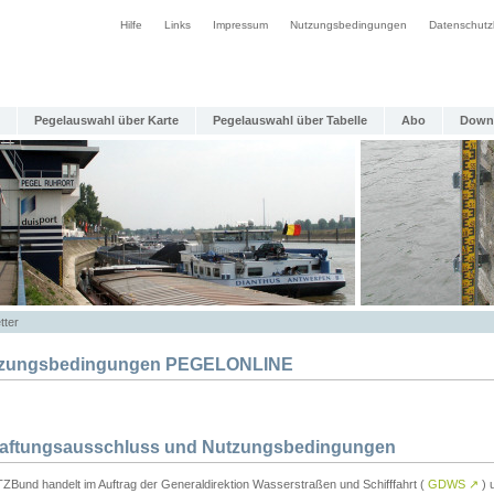
Hilfe
Links
Impressum
Nutzungsbedingungen
Datenschutz
Pegelauswahl über Karte
Pegelauswahl über Tabelle
Abo
Down
tter
zungsbedingungen PEGELONLINE
Haftungsausschluss und Nutzungsbedingungen
TZBund handelt im Auftrag der Generaldirektion Wasserstraßen und Schifffahrt (
GDWS
↗
) u