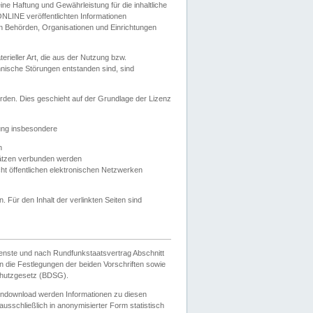
e Haftung und Gewährleistung für die inhaltliche
ELONLINE veröffentlichten Informationen
n Behörden, Organisationen und Einrichtungen
ieller Art, die aus der Nutzung bzw.
hnische Störungen entstanden sind, sind
rden. Dies geschieht auf der Grundlage der Lizenz
zung insbesondere
n
ätzen verbunden werden
ht öffentlichen elektronischen Netzwerken
n. Für den Inhalt der verlinkten Seiten sind
ienste und nach Rundfunkstaatsvertrag Abschnitt
 die Festlegungen der beiden Vorschriften sowie
hutzgesetz (BDSG).
endownload werden Informationen zu diesen
usschließlich in anonymisierter Form statistisch