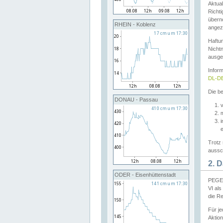
Aktual
Richti
übern
RHEIN - Koblenz
angeze
Haftu
Nichtn
ausge
Infor
DL-DE
Die be
DONAU - Passau
v
Trotz 
aussch
2. 
ODER - Eisenhüttenstadt
PEGEL
VI al
die R
Für j
Aktion