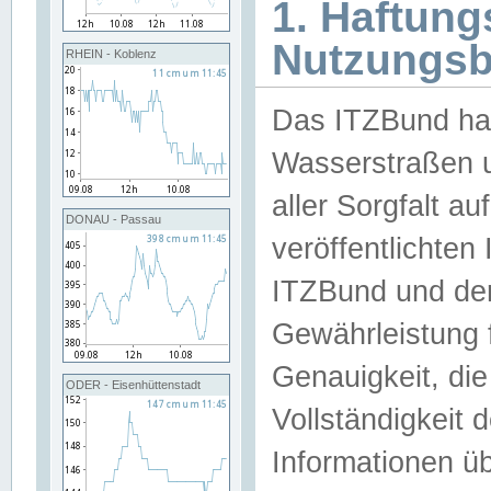
1. Haftun
Nutzungs
RHEIN - Koblenz
Das ITZBund han
Wasserstraßen u
aller Sorgfalt au
DONAU - Passau
veröffentlichte
ITZBund und de
Gewährleistung fü
Genauigkeit, die 
ODER - Eisenhüttenstadt
Vollständigkeit
Informationen 