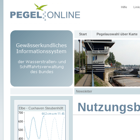
Hilfe
Link
Start
Pegelauswahl über Karte
Newsletter
Nutzungs
Elbe - Cuxhaven Steubenhöft