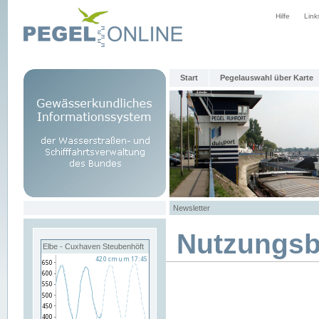
Hilfe
Link
Start
Pegelauswahl über Karte
Newsletter
Nutzungs
Elbe - Cuxhaven Steubenhöft