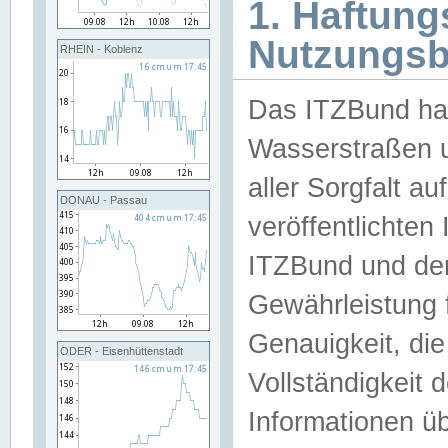
1. Haftun
Nutzungs
RHEIN - Koblenz
Das ITZBund han
Wasserstraßen u
aller Sorgfalt au
DONAU - Passau
veröffentlichte
ITZBund und de
Gewährleistung fü
Genauigkeit, die 
ODER - Eisenhüttenstadt
Vollständigkeit
Informationen 