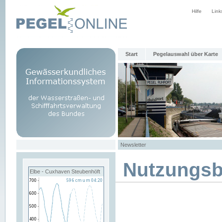
Hilfe
Link
Start
Pegelauswahl über Karte
Newsletter
Nutzungs
Elbe - Cuxhaven Steubenhöft