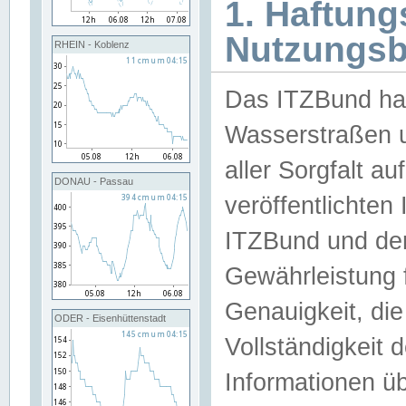
1. Haftun
Nutzungs
RHEIN - Koblenz
Das ITZBund han
Wasserstraßen u
aller Sorgfalt au
DONAU - Passau
veröffentlichte
ITZBund und de
Gewährleistung fü
Genauigkeit, die 
ODER - Eisenhüttenstadt
Vollständigkeit
Informationen 