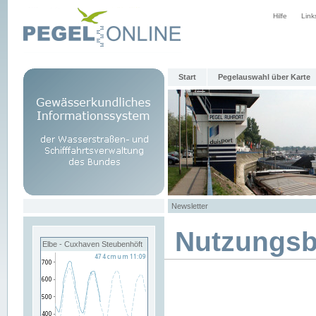
Hilfe
Link
Start
Pegelauswahl über Karte
Newsletter
Nutzungs
Elbe - Cuxhaven Steubenhöft