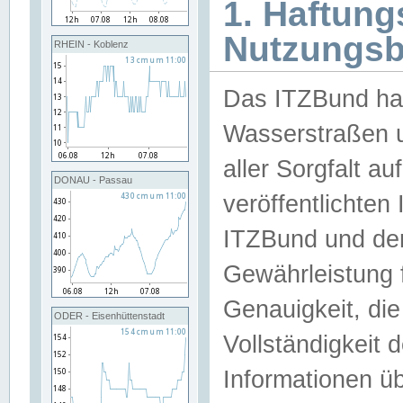
1. Haftun
Nutzungs
RHEIN - Koblenz
Das ITZBund han
Wasserstraßen u
aller Sorgfalt au
DONAU - Passau
veröffentlichte
ITZBund und de
Gewährleistung fü
Genauigkeit, die 
ODER - Eisenhüttenstadt
Vollständigkeit
Informationen 